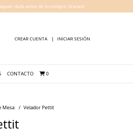
lquier duda antes de tu compra. Gracias!!
CREAR CUENTA
INICIAR SESIÓN
S
CONTACTO
0
e Mesa
Velador Pettit
ttit