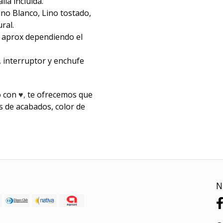
la incluida.
ino Blanco, Lino tostado,
ral.
 aprox dependiendo el
, interruptor y enchufe
o con
♥,
te ofrecemos que
s de acabados, color de
N