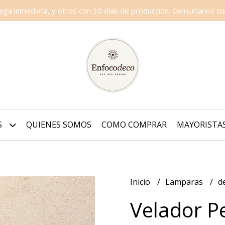
a inmediata, y otros con 30 días de producción. Consultanos cua
S
QUIENES SOMOS
COMO COMPRAR
MAYORISTA
Inicio
Lamparas
d
Velador Pe