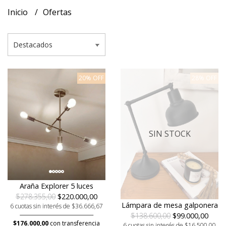
Inicio
Ofertas
20% OFF
28% OFF
SIN STOCK
Araña Explorer 5 luces
$278.355,00
$220.000,00
Lámpara de mesa galponera
6 cuotas sin interés de $36.666,67
$138.600,00
$99.000,00
$176.000,00
con transferencia
6 cuotas sin interés de $16.500,00