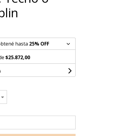
blin
obtené hasta
25% OFF
 de
$25.872,00
s