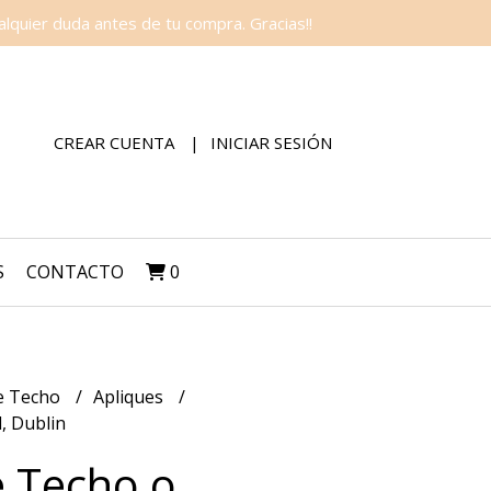
lquier duda antes de tu compra. Gracias!!
CREAR CUENTA
INICIAR SESIÓN
S
CONTACTO
0
e Techo
Apliques
, Dublin
e Techo o