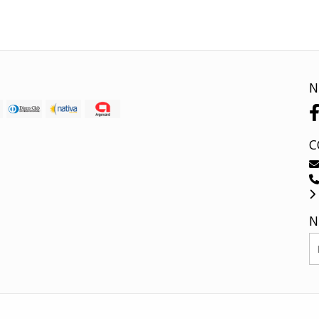
N
C
N